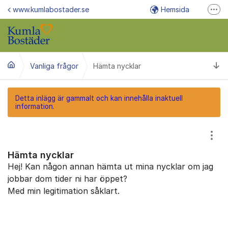
Hoppa till innehåll
www.kumlabostader.se
Hemsida
Fler
E-post info@kumlabostader.se
Växel/felanmälan 019-58 88 00
Ti
Vanliga frågor
Hämta nycklar
Felanmälan via Mina Sidor
Detta inlägg är gammalt och kan innehålla inaktuell
information.
Visa
Hämta nycklar
Hej! Kan någon annan hämta ut mina nycklar om jag
jobbar dom tider ni har öppet?
Med min legitimation såklart.