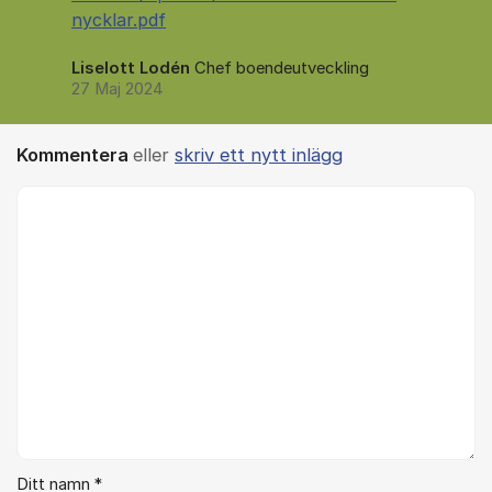
nycklar.pdf
Liselott Lodén
Chef boendeutveckling
27 Maj 2024
Kommentera
eller
skriv ett nytt inlägg
Kommentar *
Ditt namn *