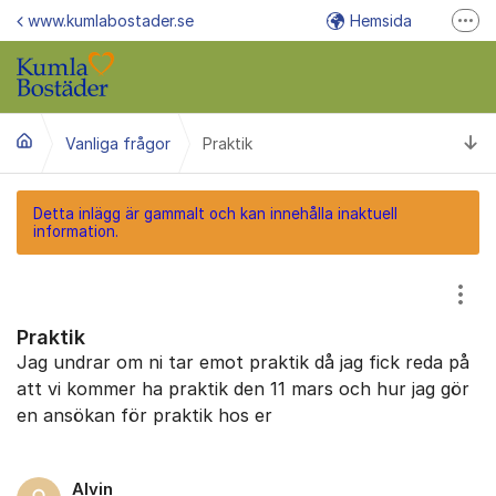
Hoppa till innehåll
www.kumlabostader.se
Hemsida
Fler
E-post info@kumlabostader.se
Växel/felanmälan 019-58 88 00
Ti
Vanliga frågor
Praktik
Felanmälan via Mina Sidor
Detta inlägg är gammalt och kan innehålla inaktuell
information.
Visa
Praktik
Jag undrar om ni tar emot praktik då jag fick reda på
att vi kommer ha praktik den 11 mars och hur jag gör
en ansökan för praktik hos er
Alvin