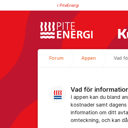
Hoppa till innehåll
PiteEnergi
Forum
Appen
Vad fö
Vad för information
I appen kan du bland an
kostnader samt dagens s
information om ditt avtal
omteckning, och kan då 