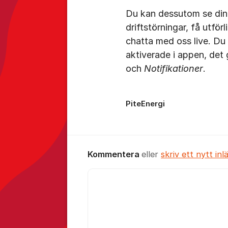
Du kan dessutom se dina 
driftstörningar, få utför
chatta med oss live. Du vä
aktiverade i appen, det
och
Notifikationer
.
PiteEnergi
Kommentera
eller
skriv ett nytt inl
Kommentar *