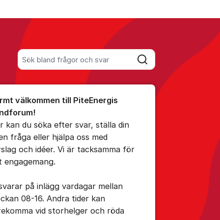
Sök bland alla inlägg
Sök
umet
rmt välkommen till PiteEnergis
ndforum!
r kan du söka efter svar, ställa din
en fråga eller hjälpa oss med
ällningar för inlägg/kommentar
rslag och idéer. Vi är tacksamma för
tt engagemang.
 svarar på inlägg vardagar mellan
ockan 08-16. Andra tider kan
rekomma vid storhelger och röda