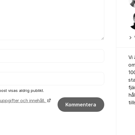
Vi
om
10
st
fjä
ost visas aldrig publikt.
hå
uppgifter och innehåll.
ti
Kommentera