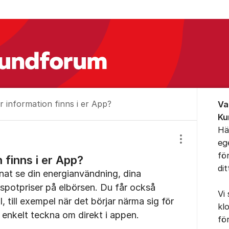
Om for
r information finns i er App?
Va
Ku
Hä
eg
Visa/dölj inst
fö
 finns i er App?
di
nat se din energianvändning, dina
potpriser på elbörsen. Du får också
Vi
, till exempel när det börjar närma sig för
kl
enkelt teckna om direkt i appen.
fö