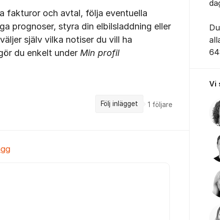
da
fakturor och avtal, följa eventuella
liga prognoser, styra din elbilsladdning eller
Du
ljer själv vilka notiser du vill ha
al
64
 gör du enkelt under
Min profil
Vi
Följ inlägget
1
följare
ägg