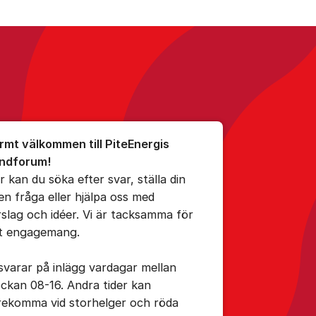
iteEnergi
umet
rmt välkommen till PiteEnergis
ndforum!
r kan du söka efter svar, ställa din
en fråga eller hjälpa oss med
rslag och idéer. Vi är tacksamma för
tt engagemang.
 svarar på inlägg vardagar mellan
ockan 08-16. Andra tider kan
rekomma vid storhelger och röda