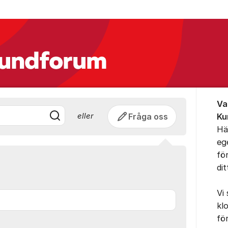
- PiteEnergi - P
Om for
Va
Fråga oss
Ku
eller
Hä
eg
fö
di
Vi
kl
fö