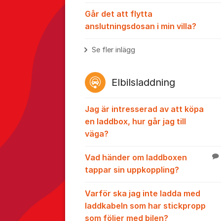
Går det att flytta
anslutningsdosan i min villa?
Se fler inlägg
Elbilsladdning
Jag är intresserad av att köpa
en laddbox, hur går jag till
väga?
Vad händer om laddboxen
tappar sin uppkoppling?
Varför ska jag inte ladda med
laddkabeln som har stickpropp
som följer med bilen?