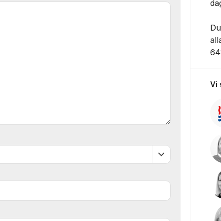
da
Du
al
64
Vi