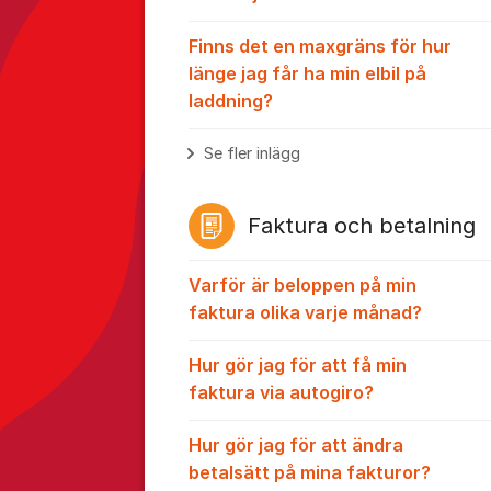
Finns det en maxgräns för hur
länge jag får ha min elbil på
laddning?
Se fler inlägg
Faktura och betalning
Varför är beloppen på min
faktura olika varje månad?
Hur gör jag för att få min
faktura via autogiro?
Hur gör jag för att ändra
betalsätt på mina fakturor?