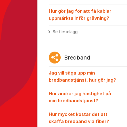
Hur gör jag för att få kablar
uppmärkta inför grävning?
Se fler inlägg
Bredband
Jag vill säga upp min
bredbandstjänst, hur gör jag?
Hur ändrar jag hastighet på
min bredbandstjänst?
Hur mycket kostar det att
skaffa bredband via fiber?