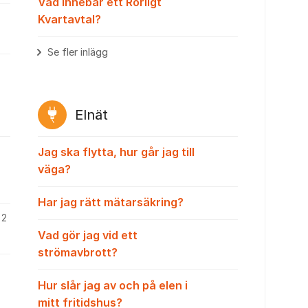
Vad innebär ett Rörligt
Kvartavtal?
Se fler inlägg
Elnät
Jag ska flytta, hur går jag till
väga?
Har jag rätt mätarsäkring?
2
Vad gör jag vid ett
strömavbrott?
Hur slår jag av och på elen i
mitt fritidshus?