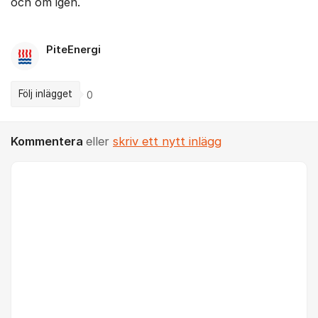
och om igen.
PiteEnergi
Följ inlägget
0
Kommentera
eller
skriv ett nytt inlägg
Kommentar *