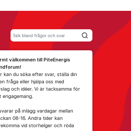
Sök bland alla inlägg
Sök
umet
rmt välkommen till PiteEnergis
ndforum!
r kan du söka efter svar, ställa din
en fråga eller hjälpa oss med
ällningar för inlägg/kommentar
rslag och idéer. Vi är tacksamma för
tt engagemang.
 svarar på inlägg vardagar mellan
ockan 08-16. Andra tider kan
rekomma vid storhelger och röda