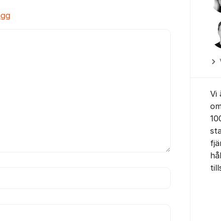
ägg
Vi
om
10
st
fjä
hå
ti