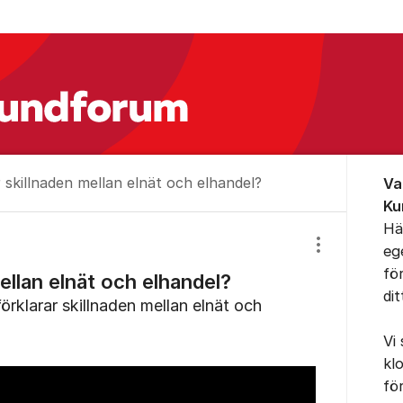
Om for
 skillnaden mellan elnät och elhandel?
Va
Ku
Hä
eg
Visa/dölj inst
fö
ellan elnät och elhandel?
di
förklarar skillnaden mellan elnät och
Vi
kl
fö