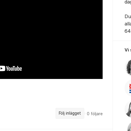
da
Du
al
64
Vi
Följ inlägget
0
följare