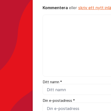
Kommentera
eller
skriv ett nytt inl
Kommentar *
Ditt namn *
Din e-postadress *