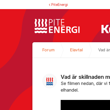
Hoppa till innehåll
PiteEnergi
Forum
Elavtal
Vad är
Vad är skillnaden m
Se filmen nedan, där vi 
elhandel.