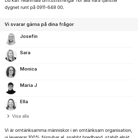
Du kan felanmäla driftsstörningar för alla våra tjänster
dygnet runt på 0911-648 00.
Vi svarar gärna på dina frågor
Josefin
Sara
Monica
Maria J
Ella
Visa alla
Vi är omtänksamma människor i en omtänksam organisation,
vi levererar 100% förnybar el, snabbt bredband, stabilt elnät