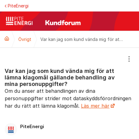
Hoppa till innehåll
PiteEnergi
Övrigt
Var kan jag som kund vända mig för att lämna klagomål gällande behandling av mina personuppgifter?
Visa
Var kan jag som kund vända mig för att
lämna klagomål gällande behandling av
mina personuppgifter?
Om du anser att behandlingen av dina
personuppgifter strider mot dataskyddsförordningen
har du rätt att lämna klagomål.
Läs mer här
PiteEnergi