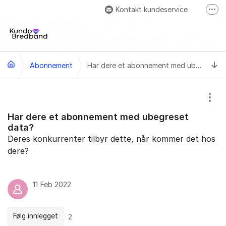
Gå til innhold
Kontakt kundeservice
Fler
Besök oss på Facebook
Ti
Abonnement
Har dere et abonnement med ubegreset data?
Vis/
Har dere et abonnement med ubegreset
data?
Deres konkurrenter tilbyr dette, når kommer det hos
dere?
11 Feb 2022
Følg innlegget
2