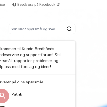
ice
Besök oss på Facebook
Flere supportlenker
Søk blant alle innlegg
Søk
umet
lkommen til Kundo Bredbånds
e kommentar
ndeservice og supportforum! Still
ørsmål, rapporter problemer og
elp oss med forslag og ideer!
tillinger for innlegg/kommentarer
 svarer på dine spørsmål
Patrik