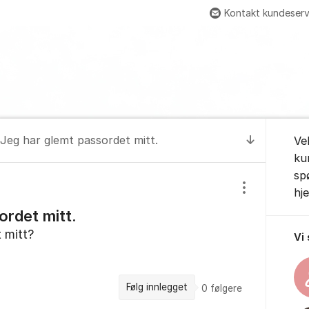
Kontakt kundeserv
Om for
Jeg har glemt passordet mitt.
Ve
Til senest
ku
sp
hj
Vis/skjul inns
ordet mitt.
 mitt?
Vi
Følg innlegget
0
følgere