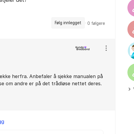
Følg innlegget
0
følgere
Vis/skjul inns
sjekke herfra. Anbefaler å sjekke manualen på
 se om andre er på det trådløse nettet deres.
gg