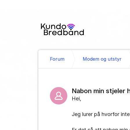
Gå til innhold
Forum
Modem og utstyr
Nabon min stjeler 
Hei,
Jeg lurer på hvorfor int
Er det så att nabon min 