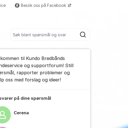
ice
Besök oss på Facebook
Flere supportlenker
Søk blant alle innlegg
Søk
umet
lkommen til Kundo Bredbånds
e kommentar
ndeservice og supportforum! Still
ørsmål, rapporter problemer og
elp oss med forslag og ideer!
tillinger for innlegg/kommentarer
 svarer på dine spørsmål
Cerena