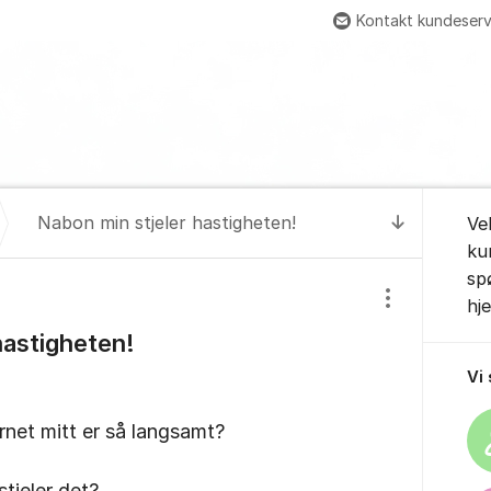
Kontakt kundeserv
Om for
Nabon min stjeler hastigheten!
Ve
Til senest
ku
sp
hj
Vis/skjul inns
hastigheten!
Vi
ernet mitt er så langsamt?
stjeler det?