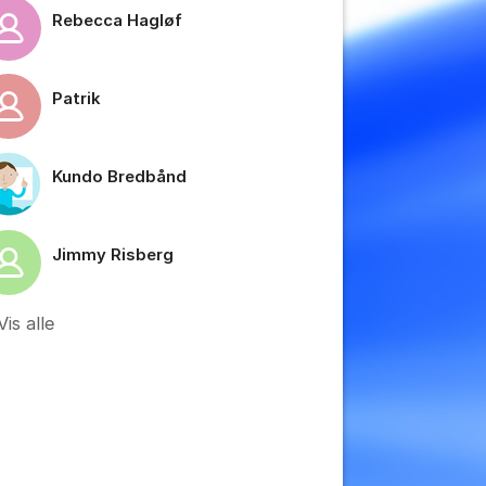
Rebecca Hagløf
Patrik
Kundo Bredbånd
tillinger for innlegg/kommentarer
Jimmy Risberg
Vis alle