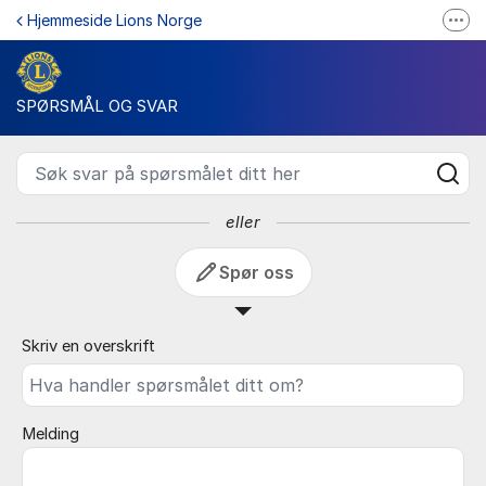
Gå til innhold
Hjemmeside Lions Norge
Fler
SPØRSMÅL OG SVAR - Lions 
Hjemmeside Lions Norge
Facebook Lions Norge
SPØRSMÅL OG SVAR
Søk svar på spørsmålet ditt her
eller
Spør oss
Skriv en overskrift
Melding