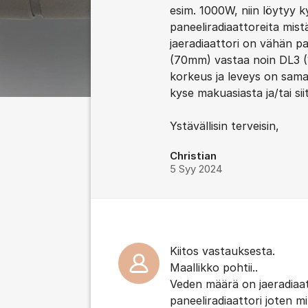
esim. 1000W, niin löytyy ky
paneeliradiaattoreita mist
jaeradiaattori on vähän pa
(70mm) vastaa noin DL3 (
korkeus ja leveys on sam
kyse makuasiasta ja/tai si
Ystävällisin terveisin,
Christian
5 Syy 2024
Kiitos vastauksesta.
Maallikko pohtii..
Veden määrä on jaeradiaa
paneeliradiaattori joten mi