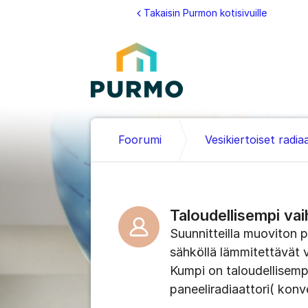
Siirry sisältöön
Takaisin Purmon kotisivuille
Foorumi
Vesikiertoiset radia
Taloudellisempi vai
Suunnitteilla muoviton 
sähköllä lämmitettävät ve
Kumpi on taloudellisempi
paneeliradiaattori( kon