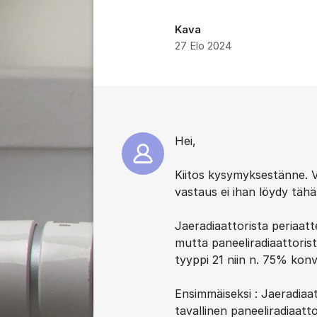
Kava
27 Elo 2024
Kommentit
Hei,
Kiitos kysymyksestänne. V
vastaus ei ihan löydy tä
Jaeradiaattorista periaatt
mutta paneeliradiaattorist
tyyppi 21 niin n. 75% konv
Ensimmäiseksi : Jaeradiaatt
tavallinen paneeliradiaatto