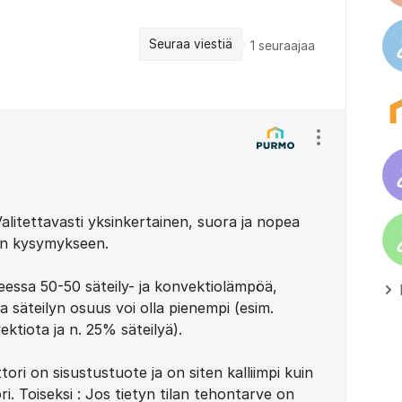
Seuraa viestiä
1
seuraajaa
Näytä/piilota
alitettavasti yksinkertainen, suora ja nopea
hän kysymykseen.
eessa 50-50 säteily- ja konvektiolämpöä,
a säteilyn osuus voi olla pienempi (esim.
ektiota ja n. 25% säteilyä).
ori on sisustustuote ja on siten kalliimpi kuin
ri. Toiseksi : Jos tietyn tilan tehontarve on