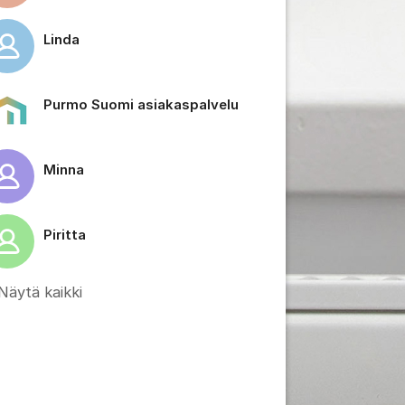
Linda
Purmo Suomi asiakaspalvelu
 viestien/kommenttien asetukset
Minna
Piritta
Näytä kaikki