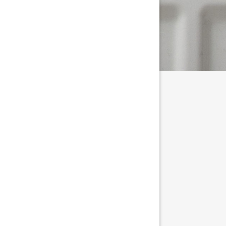
 viestien/kommenttien asetukset