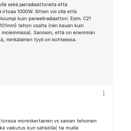
llä sekä jaeradiaattoreita että
ä irtoaa 1000W. Sitten voi olla että
ksumpi kuin paneeliradiaattori. Esim. C21
101mm) tehon osalta (niin kauan kuin
a molemmissa). Sanoisin, että on enemmän
itä, minkälainen tyyli on kohteessa.
Näytä/piilota
ttorissa moninkertainen vs saman tehoinen
kä vaikutus kun sähköllä( tai muilla