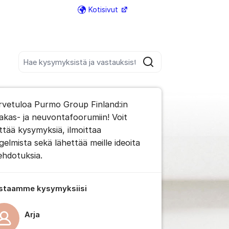
Kotisivut
Lisää tukilinkkejä
Hae kaikista viesteistä
Hae
foorumista
rvetuloa Purmo Group Finland:in
impaan kommenttiin
iakas- ja neuvontafoorumiin! Voit
ittää kysymyksiä, ilmoittaa
gelmista sekä lähettää meille ideoita
 viestien/kommenttien asetukset
 ehdotuksia.
staamme kysymyksiisi
Arja