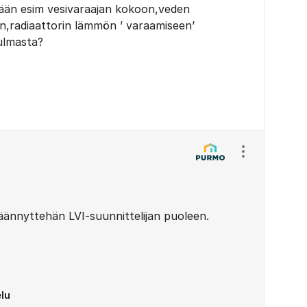
tään esim vesivaraajan kokoon,veden
n,radiaattorin lämmön ’ varaamiseen’
ulmasta?
Näytä/piilota
käännyttehän LVI-suunnittelijan puoleen.
lu