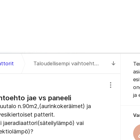
Tietoa 
attorit
Taloudellisempi vaihtoehto jae vs paneeli
Te
Siirry uus
as
es
on
Näytä/piilota
ja
htoehto jae vs paneeli
puutalo n.90m2,(aurinkokeräimet) ja
sikiertoiset patterit.
Va
 jaeradiaattori(säteilylämpö) vai
vektiolämpö)?