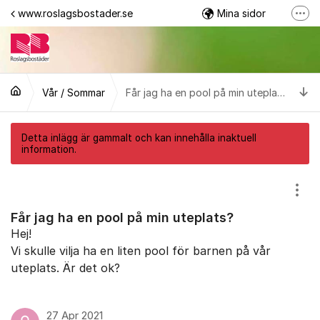
Hoppa till innehåll
www.roslagsbostader.se
Mina sidor
Fler
Följ oss på Facebook
0176-20 75 00
Ti
Vår / Sommar
Får jag ha en pool på min uteplats?
Detta inlägg är gammalt och kan innehålla inaktuell
information.
Visa
Får jag ha en pool på min uteplats?
Hej!
Vi skulle vilja ha en liten pool för barnen på vår
uteplats. Är det ok?
27 Apr 2021