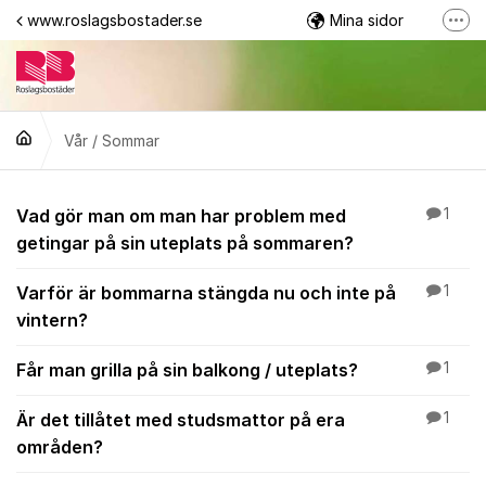
Hoppa till innehåll
www.roslagsbostader.se
Mina sidor
Fler
Följ oss på Facebook
0176-20 75 00
Vår / Sommar
Vår / Sommar
Vad gör man om man har problem med
1
getingar på sin uteplats på sommaren?
Varför är bommarna stängda nu och inte på
1
vintern?
Får man grilla på sin balkong / uteplats?
1
Är det tillåtet med studsmattor på era
1
områden?