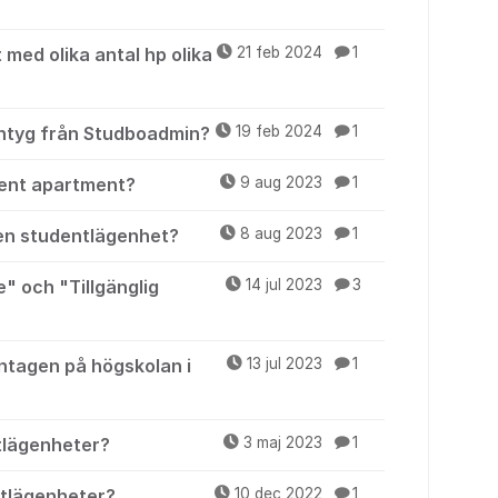
 med olika antal hp olika
21 feb 2024
1
intyg från Studboadmin?
19 feb 2024
1
udent apartment?
9 aug 2023
1
 en studentlägenhet?
8 aug 2023
1
e" och "Tillgänglig
14 jul 2023
3
 antagen på högskolan i
13 jul 2023
1
tlägenheter?
3 maj 2023
1
ntlägenheter?
10 dec 2022
1