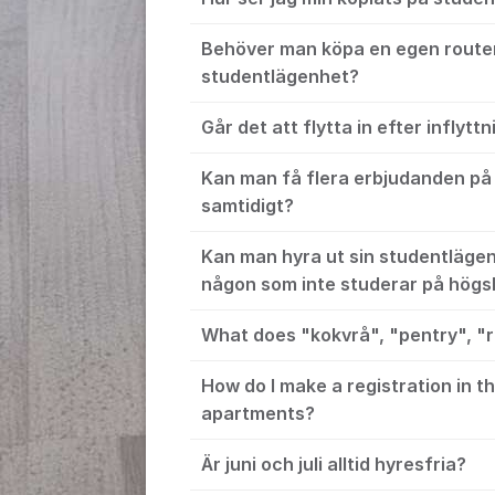
Behöver man köpa en egen router t
studentlägenhet?
Går det att flytta in efter inflyt
Kan man få flera erbjudanden på
samtidigt?
Kan man hyra ut sin studentlägenh
någon som inte studerar på högs
What does "kokvrå", "pentry", "
How do I make a registration in t
apartments?
Är juni och juli alltid hyresfria?