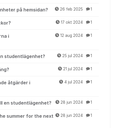
genheter på hemsidan?
26 feb 2025
1
ckor?
17 okt 2024
1
rna i
12 aug 2024
1
 en studentlägenhet?
25 jul 2024
1
äng?
21 jul 2024
1
de åtgärder i
4 jul 2024
1
ill en studentlägenhet?
28 jun 2024
1
the summer for the next
28 jun 2024
1