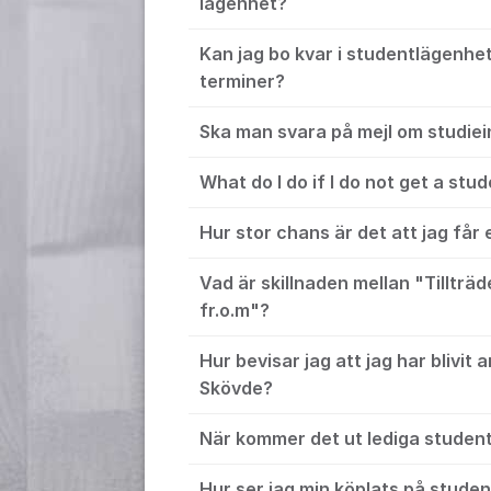
lägenhet?
Kan jag bo kvar i studentlägenhet
terminer?
Ska man svara på mejl om studie
What do I do if I do not get a st
Hur stor chans är det att jag får
Vad är skillnaden mellan "Tillträd
fr.o.m"?
Hur bevisar jag att jag har blivit
Skövde?
När kommer det ut lediga studen
Hur ser jag min köplats på stude