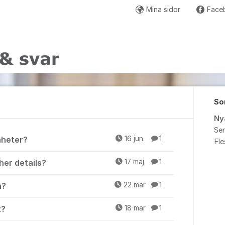
Mina sidor
Face
So
Ny
Sen
nheter?
16 jun
1
Fl
her details?
17 maj
1
n?
22 mar
1
t?
18 mar
1