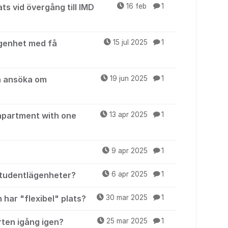
s vid övergång till IMD
16 feb
1
ägenhet med få
15 jul 2025
1
n ansöka om
19 jun 2025
1
apartment with one
13 apr 2025
1
9 apr 2025
1
studentlägenheter?
6 apr 2025
1
har "flexibel" plats?
30 mar 2025
1
ten igång igen?
25 mar 2025
1