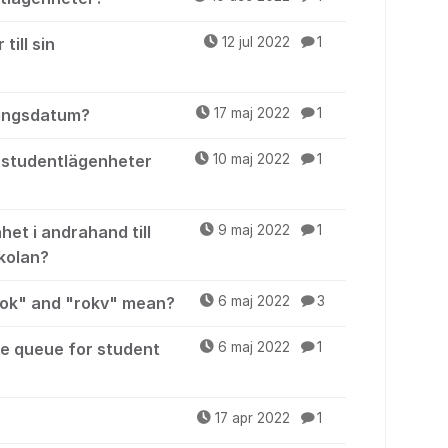
ill sin
12 jul 2022
1
tningsdatum?
17 maj 2022
1
 studentlägenheter
10 maj 2022
1
et i andrahand till
9 maj 2022
1
kolan?
rok" and "rokv" mean?
6 maj 2022
3
he queue for student
6 maj 2022
1
17 apr 2022
1