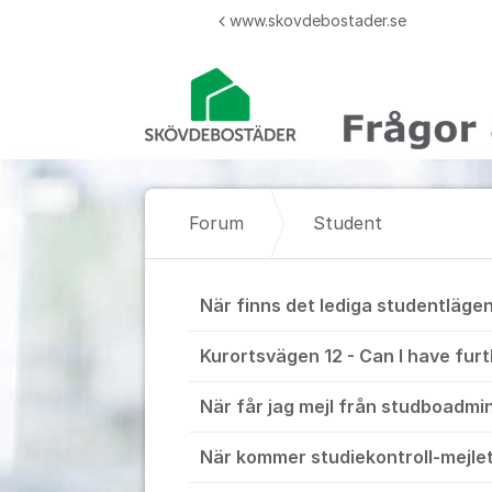
Hoppa till innehåll
www.skovdebostader.se
Forum
Student
Student
När finns det lediga studentläge
Kurortsvägen 12 - Can I have furt
När får jag mejl från studboadmi
När kommer studiekontroll-mejle