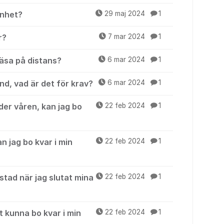
enhet?
29 maj 2024
1
r?
7 mar 2024
1
äsa på distans?
6 mar 2024
1
d, vad är det för krav?
6 mar 2024
1
er våren, kan jag bo
22 feb 2024
1
n jag bo kvar i min
22 feb 2024
1
stad när jag slutat mina
22 feb 2024
1
t kunna bo kvar i min
22 feb 2024
1