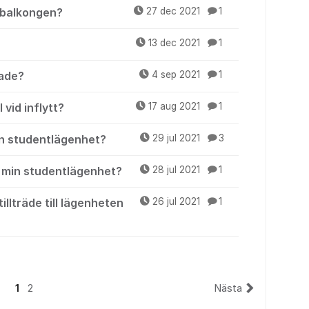
 balkongen?
27 dec 2021
1
13 dec 2021
1
ade?
4 sep 2021
1
 vid inflytt?
17 aug 2021
1
in studentlägenhet?
29 jul 2021
3
l min studentlägenhet?
28 jul 2021
1
tillträde till lägenheten
26 jul 2021
1
1
2
Nästa