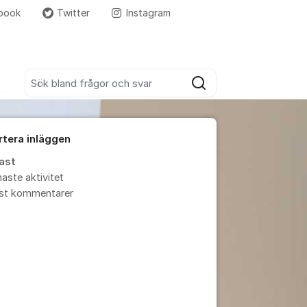
book
Twitter
Instagram
Fler supportlänkar
Sök bland alla inlägg
Sök
rtera inläggen
ast
aste aktivitet
est kommentarer