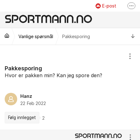
Gå til innhold
E-post
Fler
Facebook
Instagram
69300605
Ti
Vanlige spørsmål
Pakkesporing
Vis/
Pakkesporing
Hvor er pakken min? Kan jeg spore den?
Hanz
22 Feb 2022
Følg innlegget
2
Kommentarer
Vis/