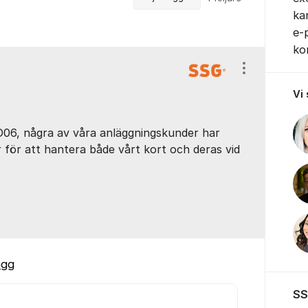
kan
e-
ko
Visa/dölj ins
Vi
 ID06, några av våra anläggningskunder har
 för att hantera både vårt kort och deras vid
ägg
SS