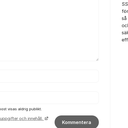
SS
fö
så
oc
säk
eff
ost visas aldrig publikt.
uppgifter och innehåll.
Kommentera