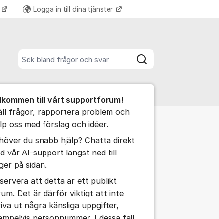
k
Logga in till dina tjänster
Fler supportlänkar
Sök bland alla inlägg
Sök
umet
lkommen till vårt supportforum!
te kommentaren
äll frågor, rapportera problem och
älp oss med förslag och idéer.
ällningar för inlägg/kommentar
höver du snabb hjälp? Chatta direkt
d vår AI-support längst ned till
ger på sidan.
servera att detta är ett publikt
rum. Det är därför viktigt att inte
riva ut några känsliga uppgifter,
empelvis personnummer. I dessa fall