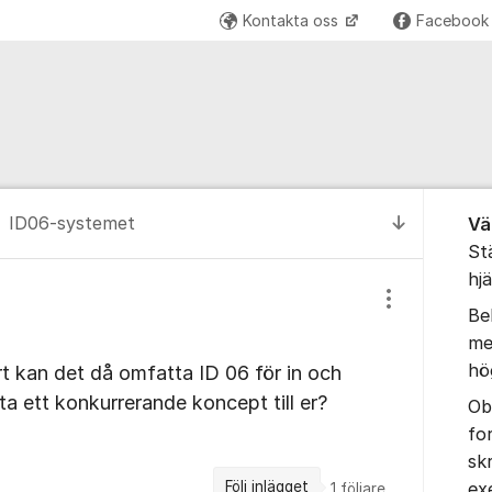
Kontakta oss
Faceboo
Om for
ID06-systemet
Vä
Till senas
St
hj
Visa/dölj inst
Be
me
hö
 kan det då omfatta ID 06 för in och
tta ett konkurrerande koncept till er?
Ob
fo
sk
Följ inlägget
ex
1
följare