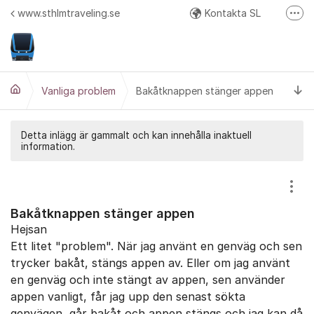
Hoppa till innehåll
www.sthlmtraveling.se
Kontakta SL
Fler
Google Play
API Responstider
Ti
Google+ (diskussion och beta test av nya versioner)
Vanliga problem
Bakåtknappen stänger appen
Twitter
Detta inlägg är gammalt och kan innehålla inaktuell
information.
Visa
Bakåtknappen stänger appen
Hejsan
Ett litet "problem". När jag använt en genväg och sen
trycker bakåt, stängs appen av. Eller om jag använt
en genväg och inte stängt av appen, sen använder
appen vanligt, får jag upp den senast sökta
genvägen, går bakåt och appen stängs och jag kan då