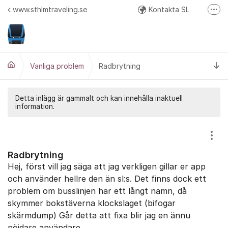
Hoppa till innehåll
www.sthlmtraveling.se
Kontakta SL
Fler
Google Play
API Responstider
Ti
Google+ (diskussion och beta test av nya versioner)
Vanliga problem
Radbrytning
Twitter
Detta inlägg är gammalt och kan innehålla inaktuell
information.
Visa
Radbrytning
Hej, först vill jag säga att jag verkligen gillar er app
och använder hellre den än sl:s. Det finns dock ett
problem om busslinjen har ett långt namn, då
skymmer bokstäverna klockslaget (bifogar
skärmdump) Går detta att fixa blir jag en ännu
nöjdare användare