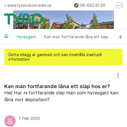
Hoppa till innehåll
www.tyresobostader.se
08-682 61 00
Fler
Felanmälan
kundvard@tyresobostader.se
Ti
Hyresgäst
Kan man fortfarande låna ett släp hos er?
Detta inlägg är gammalt och kan innehålla inaktuell
information.
Visa
Kan man fortfarande låna ett släp hos er?
Hej! Har ni fortfarande släp man som hyresgäst kan
låna mot deposition?
7 Feb 2020