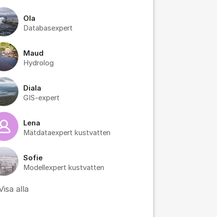
Ola
Databasexpert
tällningar för inlägg/kommentar
Maud
Hydrolog
Diala
GIS-expert
Lena
Mätdataexpert kustvatten
Sofie
Modellexpert kustvatten
Visa alla