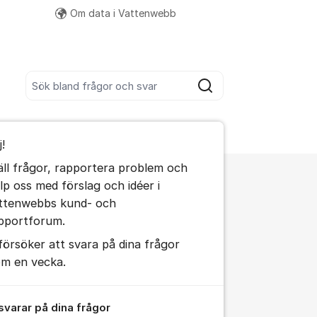
Om data i Vattenwebb
Fler supportlänkar
Sök bland alla inlägg
Sök
umet
j!
te kommentaren
äll frågor, rapportera problem och
älp oss med förslag och idéer i
ällningar för inlägg/kommentar
ttenwebbs kund- och
pportforum.
 försöker att svara på dina frågor
om en vecka.
 svarar på dina frågor