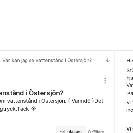
Om for
Var kan jag se vattenstånd i Östersjön?
He
Till senas
St
hj
Visa/dölj inst
Va
tenstånd i Östersjön?
su
 om vattenstånd i Östersjön. ( Värmdö )Det
Vi
lågtryck.Tack ☀️
in
Vi
Följ inlägget
0
följare