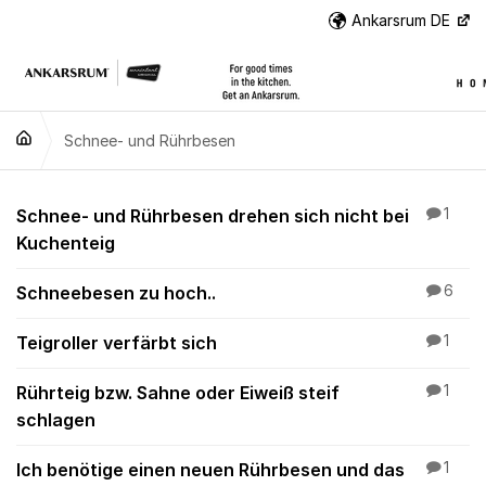
Weiter zum Inhalt
Ankarsrum DE
Wei
Schnee- und Rührbesen
Schnee- und Rührbe
Schnee- und Rührbesen drehen sich nicht bei
1
Kuchenteig
Schneebesen zu hoch..
6
Teigroller verfärbt sich
1
Rührteig bzw. Sahne oder Eiweiß steif
1
schlagen
Ich benötige einen neuen Rührbesen und das
1