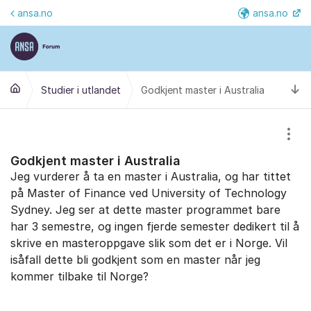
Gå til innhold
ansa.no
ansa.no
Fler
Ti
Studier i utlandet
Godkjent master i Australia
Vis/
Godkjent master i Australia
Jeg vurderer å ta en master i Australia, og har tittet
på Master of Finance ved University of Technology
Sydney. Jeg ser at dette master programmet bare
har 3 semestre, og ingen fjerde semester dedikert til å
skrive en masteroppgave slik som det er i Norge. Vil
isåfall dette bli godkjent som en master når jeg
kommer tilbake til Norge?