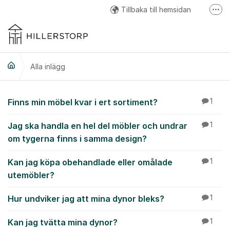
Hoppa till innehåll
Tillbaka till hemsidan
Fler
Hillerstorp Facebook
Hillerstorp Instagram
Alla inlägg
Hillerstorp Youtube
Alla inlägg
Finns min möbel kvar i ert sortiment?
1
Jag ska handla en hel del möbler och undrar
1
om tygerna finns i samma design?
Kan jag köpa obehandlade eller omålade
1
utemöbler?
Hur undviker jag att mina dynor bleks?
1
Kan jag tvätta mina dynor?
1