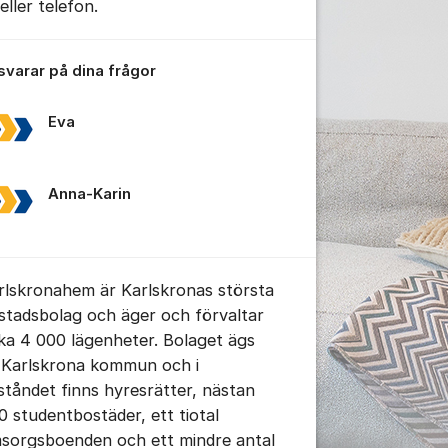
eller telefon.
 svarar på dina frågor
tällningar för inlägg/kommentar
Eva
Anna-Karin
rlskronahem är Karlskronas största
stadsbolag och äger och förvaltar
rka 4 000 lägenheter. Bolaget ägs
 Karlskrona kommun och i
ståndet finns hyresrätter, nästan
0 studentbostäder, ett tiotal
sorgsboenden och ett mindre antal