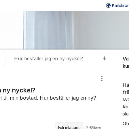
Karlskr
Om for
Hur beställer jag en ny nyckel?
Vä
Till senas
ku
Visa/dölj inst
Hä
n ny nyckel?
fr
 till min bostad. Hur beställer jag en ny?
sv
kl
sk
Ob
Följ inlägget
2
följare