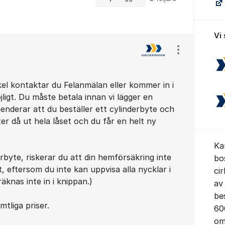
Vi
Visa/dölj ins
el kontaktar du Felanmälan eller kommer in i
ligt. Du måste betala innan vi lägger en
enderar att du beställer ett cylinderbyte och
ter då ut hela låset och du får en helt ny
Ka
rbyte, riskerar du att din hemförsäkring inte
bo
t, eftersom du inte kan uppvisa alla nycklar i
ci
äknas inte in i knippan.)
av
be
mtliga priser.
60
om