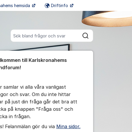
onahems hemsida
Driftinfo
Fler supportlänkar
Sök bland alla inlägg
Sök
umet
lkommen till Karlskronahems
te kommentaren
ndforum!
ällningar för inlägg/kommentar
r samlar vi alla våra vanligast
ågor och svar. Om du inte hittar
ar på just din fråga går det bra att
icka på knappen "Fråga oss" och
icka in frågan.
s! Felanmälan gör du via
Mina sidor.