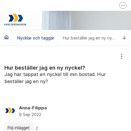
Hoppa till innehåll
Fler
Karlskronahems hemsida
Driftinfo
Ti
Nycklar och taggar
Hur beställer jag en ny nyckel?
Visa
Hur beställer jag en ny nyckel?
Jag har tappat en nyckel till min bostad. Hur
beställer jag en ny?
Anna-Filippa
9 Sep 2022
Följ inlägget
2