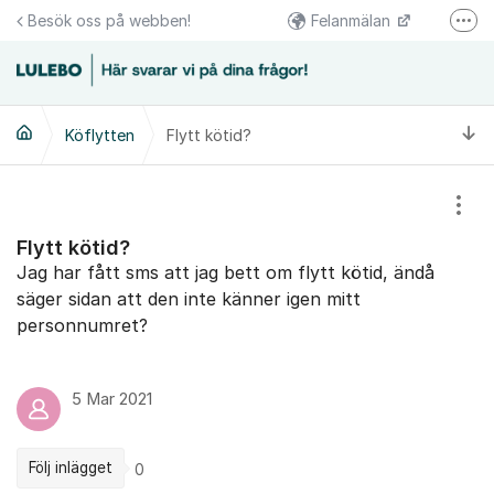
Hoppa till innehåll
Besök oss på webben!
Felanmälan
Fler
Följs oss på Facebook
Växel 0920-23 67 00
Ti
Köflytten
Flytt kötid?
Kundcenter 0920-23 67 30
Visa
Flytt kötid?
Jag har fått sms att jag bett om flytt kötid, ändå
säger sidan att den inte känner igen mitt
personnumret?
5 Mar 2021
Följ inlägget
0