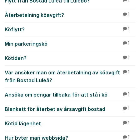
Flytt från Bostad Luleå till Lulebo?
Återbetalning köavgift?
1
Köflytt?
1
Min parkeringskö
1
Kötiden?
1
Var ansöker man om återbetalning av köavgift
1
från Bostad Luleå?
Ansöka om pengar tillbaka för att stå i kö
1
Blankett för återbet av årsavgift bostad
1
Kötid lägenhet
1
Hur byter man webbsida?
1