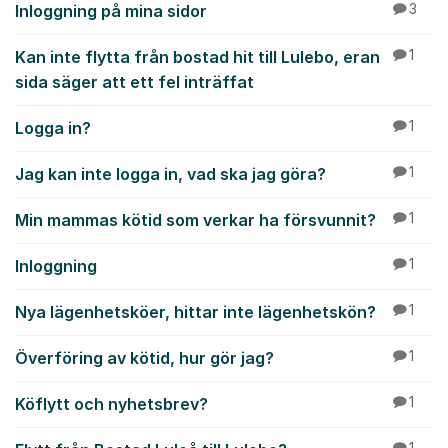
Inloggning på mina sidor
3
Kan inte flytta från bostad hit till Lulebo, eran
1
sida säger att ett fel inträffat
Logga in?
1
Jag kan inte logga in, vad ska jag göra?
1
Min mammas kötid som verkar ha försvunnit?
1
Inloggning
1
Nya lägenhetsköer, hittar inte lägenhetskön?
1
Överföring av kötid, hur gör jag?
1
Köflytt och nyhetsbrev?
1
1