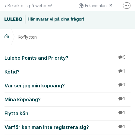
Hoppa till innehåll
Besök oss på webben!
Felanmälan
Fler
Följs oss på Facebook
Växel 0920-23 67 00
Köflytten
Kundcenter 0920-23 67 30
Köflytten
Lulebo Points and Priority?
5
Kötid?
1
Var ser jag min köpoäng?
7
Mina köpoäng?
1
Flytta kön
1
Varför kan man inte registrera sig?
1