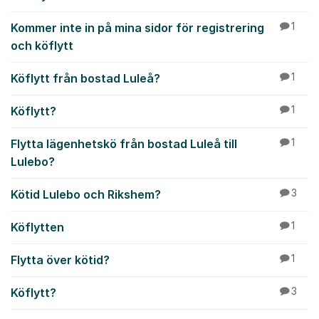
Kommer inte in på mina sidor för registrering
1
och köflytt
Köflytt från bostad Luleå?
1
Köflytt?
1
Flytta lägenhetskö från bostad Luleå till
1
Lulebo?
Kötid Lulebo och Rikshem?
3
Köflytten
1
Flytta över kötid?
1
Köflytt?
3