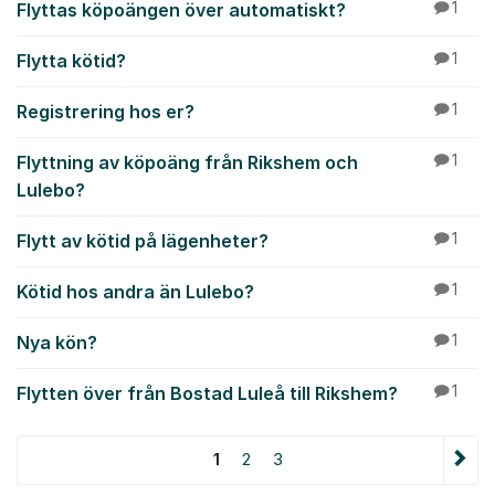
Flyttas köpoängen över automatiskt?
1
Flytta kötid?
1
Registrering hos er?
1
Flyttning av köpoäng från Rikshem och
1
Lulebo?
Flytt av kötid på lägenheter?
1
Kötid hos andra än Lulebo?
1
Nya kön?
1
Flytten över från Bostad Luleå till Rikshem?
1
1
2
3