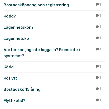
Bostadsköpoäng och registrering
1
Kötid?
1
Lägenhetskön?
1
Lägenhetskö
1
Varför kan jag inte logga in? Finns inte i
1
systemet?
Kötid
1
Köflytt
1
Bostadskö 15 åring
1
Flytt kötid?
1