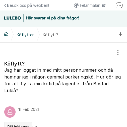
Hoppa till innehåll
Besök oss på webben!
Felanmälan
Fler
Följs oss på Facebook
Växel 0920-23 67 00
Ti
Köflytten
Köflytt?
Kundcenter 0920-23 67 30
Visa
Köflytt?
Jag har loggat in med mitt personnummer och då
hamnar jag i någon gammal parkeringskö. Hur gör jag
för att flytta min kötid på lägenhet från Bostad
Luleå?
11 Feb 2021
Följ inlägget