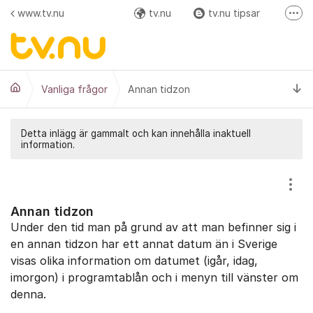
Hoppa till innehåll
www.tv.nu
tv.nu
tv.nu tipsar
Fler
Facebook
Instagram
Ti
Vanliga frågor
Annan tidzon
Detta inlägg är gammalt och kan innehålla inaktuell
information.
Visa
Annan tidzon
Under den tid man på grund av att man befinner sig i
en annan tidzon har ett annat datum än i Sverige
visas olika information om datumet (igår, idag,
imorgon) i programtablån och i menyn till vänster om
denna.