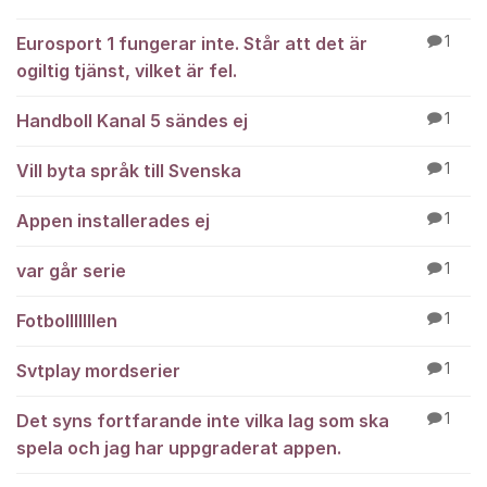
Eurosport 1 fungerar inte. Står att det är
1
ogiltig tjänst, vilket är fel.
Handboll Kanal 5 sändes ej
1
Vill byta språk till Svenska
1
Appen installerades ej
1
var går serie
1
Fotbolllllllen
1
Svtplay mordserier
1
Det syns fortfarande inte vilka lag som ska
1
spela och jag har uppgraderat appen.