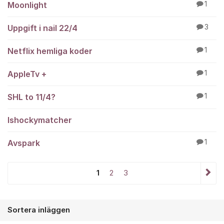
Moonlight
1
Uppgift i nail 22/4
3
Netflix hemliga koder
1
AppleTv +
1
SHL to 11/4?
1
Ishockymatcher
Avspark
1
1
2
3
Sortera inläggen