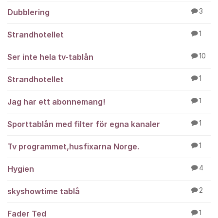
Dubblering
3
Strandhotellet
1
Ser inte hela tv-tablån
10
Strandhotellet
1
Jag har ett abonnemang!
1
Sporttablån med filter för egna kanaler
1
Tv programmet,husfixarna Norge.
1
Hygien
4
skyshowtime tablå
2
Fader Ted
1