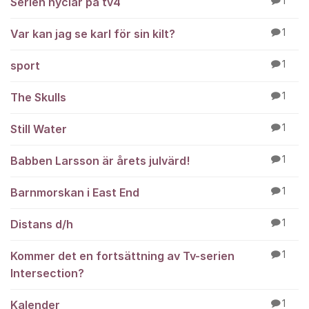
Serien nyclar på tv4
1
Var kan jag se karl för sin kilt?
1
sport
1
The Skulls
1
Still Water
1
Babben Larsson är årets julvärd!
1
Barnmorskan i East End
1
Distans d/h
1
Kommer det en fortsättning av Tv-serien
1
Intersection?
Kalender
1