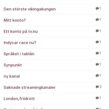
Den störste vikingakungen
1
Mitt konto?
1
Ett konto på tv.nu
1
Indycar race nu?
1
Språket i tablån
1
Synpunkt
1
ny kanal
1
Saknade streamingkanaler
3
London,friidrott
1