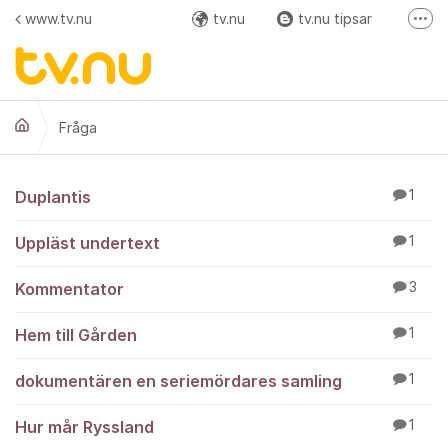
Hoppa till innehåll
www.tv.nu
tv.nu
tv.nu tipsar
Fler
Facebook
Instagram
Fråga
Fråga
Duplantis
1
Uppläst undertext
1
Kommentator
3
Hem till Gården
1
dokumentären en seriemördares samling
1
Hur mår Ryssland
1