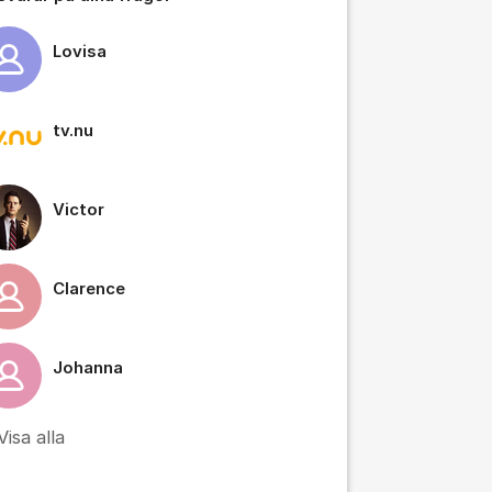
Lovisa
tv.nu
Victor
Clarence
tällningar för inlägg/kommentar
Johanna
Visa alla