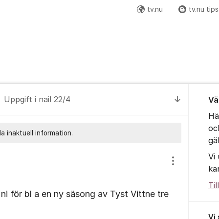
tv.nu
tv.nu tips
Om for
Uppgift i nail 22/4
Vä
Till senas
Hä
oc
a inaktuell information.
gä
Vi
Visa/dölj inst
ka
Til
ni för bl a en ny säsong av Tyst Vittne tre
Vi