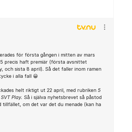
Visa/dölj ins
cerades för första gången i mitten av mars
 precis haft premiär (första avsnittet
 och sista 8 april). Så det faller inom ramen
ycke i alla fall 😀
ickades helt riktigt ut 22 april, med rubriken
5
 SVT Play.
Så i själva nyhetsbrevet så påstod
id tillfället, om det var det du menade (kan ha