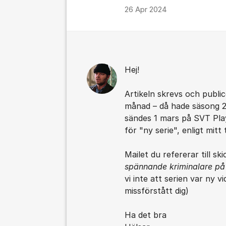
26 Apr 2024
Hej!
Artikeln skrevs och publi
månad – då hade säsong 25
sändes 1 mars på SVT Play,
för "ny serie", enligt mitt t
Mailet du refererar till sk
spännande kriminalare på
vi inte att serien var ny v
missförstått dig)
Ha det bra