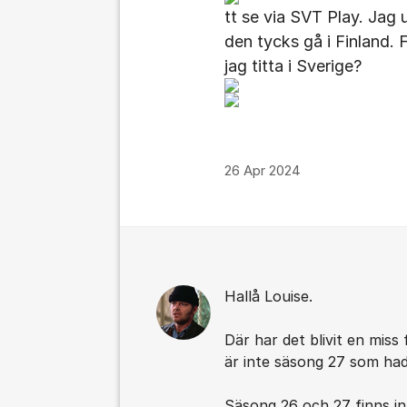
tt se via SVT Play. Jag 
den tycks gå i Finland. 
jag titta i Sverige?
26 Apr 2024
Kommentarer
Hallå Louise.
Där har det blivit en miss 
är inte säsong 27 som ha
Säsong 26 och 27 finns in