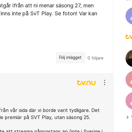
utgår ifrån att ni menar säsong 27, men
Finns inte på SvT Play. Se foton! Var kan
Följ inlägget
0
följare
Visa/dölj ins
från vår sida där vi borde varit tydligare. Det
de premiär på SVT Play, utan säsong 25.
te att streama någonstans än (inte i Sverige i