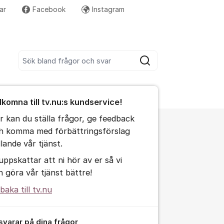
ar
Facebook
Instagram
Fler supportlänkar
Sök bland alla inlägg
Sök
umet
lkomna till tv.nu:s kundservice!
te kommentaren
r kan du ställa frågor, ge feedback
h komma med förbättringsförslag
llande vår tjänst.
 uppskattar att ni hör av er så vi
ällningar för inlägg/kommentar
n göra vår tjänst bättre!
lbaka till tv.nu
 svarar på dina frågor